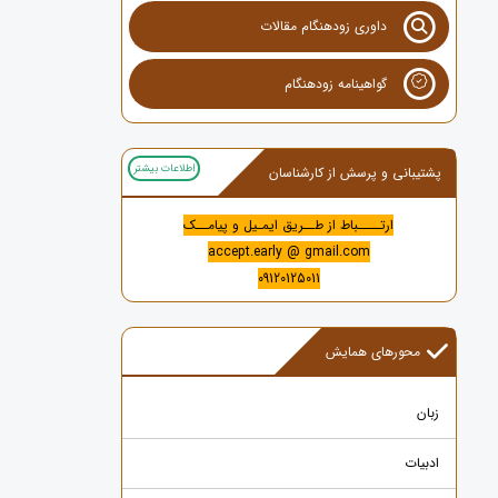
داوری زودهنگام مقالات
گواهینامه زودهنگام
اطلاعات بیشتر
پشتیبانی و پرسش از کارشناسان
ارتــــباط از طــریق ایمـیل و پیامــک
accept.early @ gmail.com
09120125011
محورهای همایش
زبان
ادبیات