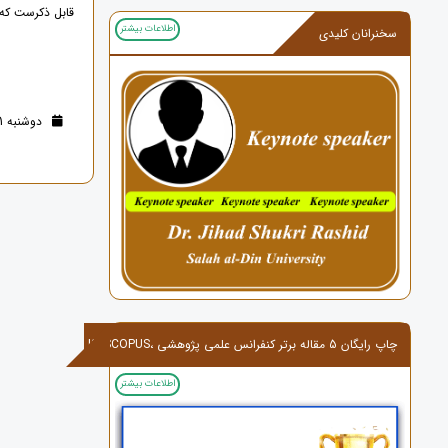
قابل ذکرست که کنف
اطلاعات بیشتر
سخنرانان کلیدی
دوشنبه 01 خرداد 1402 (3 سال قبل )
چاپ رایگان 5 مقاله برتر کنفرانس علمی پژوهشی ،ISI,SCOPUS
اطلاعات بیشتر