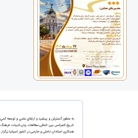
به منظور گسترش و پيشبرد و ارتقاي علمي و توسعه کمي 
تاریخ،کنفرانس بین المللی مطالعات زبان،ادبیات، فرهن
همکاری استادان داخلی و خارجی در کشور اسپانیا برگزار 