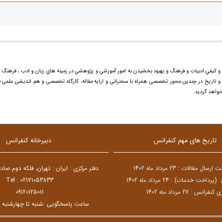
و کيفي ادبیات و فرهنگ و بهبود بخشيدن به امور آموزشي و پژوهشي در زمينه هاي زبان و ادب ، فرهنگ 
گ و تاریخ در چندین محور تخصصی همراه با سخنرانی و ارایه مقاله، کارگاه تخصصی و هم اندیشی علمی ب
خواهد گردید.
تاریخ های مهم کنفرانس
دبیرخانه کنفرانس
ل مقالات : 23 مرداد ماه 1402
دفتر مرکزی : ایران : تهران، فلکه دوم صا
 (پرداخت خدمات) : 24
مرداد ماه 1402
Tel : 02171053833
نفرانس : 27 مرداد ماه 1402
09120125011
ساعت پاسخگویی :شنبه تا چهارشنبه 8:30 الی 15