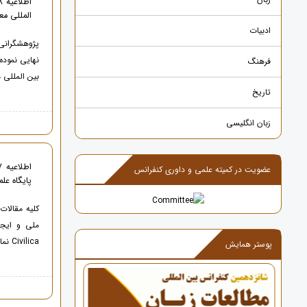
المللی معتبر SCOPUS
ادبیات
پژوهشگرانی 
نهایی نمود
فرهنگ
بین المللی معتبر ISI , SCOPUS طبق مراحل
تاریخ
زبان انگلیسی
عضویت در کمیته علمی و داوری کنفرانس
پایگاه عل
کلیه مقالا
ملی و ایجا
Civilica نمایه خواهند شد
پوستر همایش