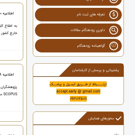
اطلاعیه 10- ادامه تحصیل در دانشگاه های بین المللی
تعرفه های ثبت نام
به اطلاع ک
داوری زودهنگام مقالات
خارج کشور ر
گواهینامه زودهنگام
پشتیبانی و پرسش از کارشناسان
اطلاعیه 9 - چاپ مقاله در مجلات معتبر بین المللی ISI , SCOPUS
ارتــــباط از طــریق ایمـیل و پیامــک
accept.early @ gmail.com
SCOPUS معتبر دارند ، متن اطلاعیه را مطالعه نمایند .
09120125011
محورهای همایش
زبان