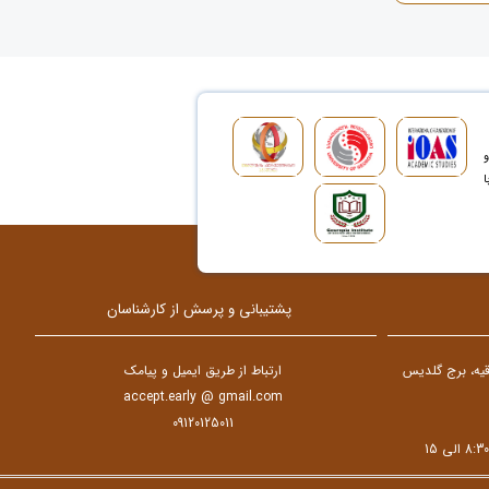
و
ا
پشتیبانی و پرسش از کارشناسان
دقیه، برج گلدیس
ارتباط از طریق ایمیل و پیامک
accept.early @ gmail.com
09120125011