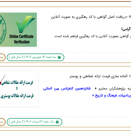
رامی!
گواهی بصورت آنلاین با کد رهگیری فراهم شده است.
سه شنبه 14 شهریور 1402 (2 سال قبل )
بیش
لیه پژوهشگران محترم
«
شانزدهمین کنفرانس بین المللی
ن،ادبیات، فرهنگ و تاریخ »
یک شنبه 22 مرداد 1402 (2 سال قبل )
بیش