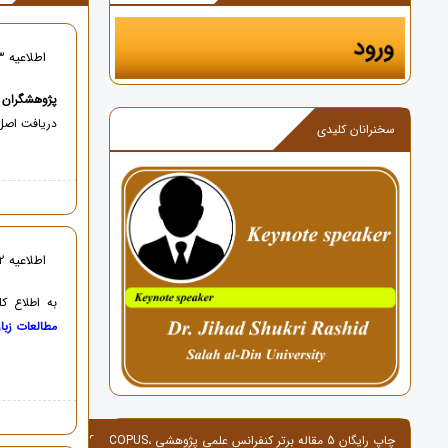
اطلاعیه 13 -دریافت اصل گواهی با کد رهگیری به صورت آنلاین
پژوهشگران گ
دریافت اصل 
سخنرانان کلیدی
اطلاعیه 12 -آماده سازی فرمت ارائه شفاهی و پوستر
به اطلاع ک
مطالعات زبا
چاپ رایگان 5 مقاله برتر کنفرانس علمی پژوهشی ،ISI,SCOPUS