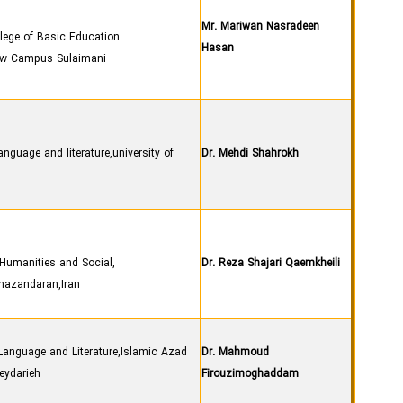
Mr. Mariwan Nasradeen
lege of Basic Education
Hasan
New Campus Sulaimani
nguage and literature,university of
Dr. Mehdi Shahrokh
Humanities and Social
Dr. Reza Shajari Qaemkheili
 mazandaran,Iran
Language and Literature,Islamic Azad
Dr. Mahmoud
Heydarieh
Firouzimoghaddam