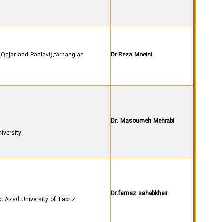
 (Qajar and Pahlavi),farhangian
Dr.Reza Moeini
Dr. Masoumeh Mehrabi
iversity
Dr.farnaz sahebkheir
ic Azad University of Tabriz