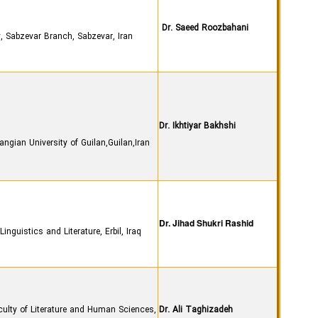
Dr. Saeed Roozbahani
Islamic Azad University, Sabzevar Branch, Sabzevar, Iran
Dr. Ikhtiyar Bakhshi
Faculty Member of Farhangian University of Guilan,Guilan,Iran
Dr. Jihad Shukri Rashid
Linguistics and Literature, Erbil, Iraq
ulty of Literature and Human Sciences,
Dr. Ali Taghizadeh