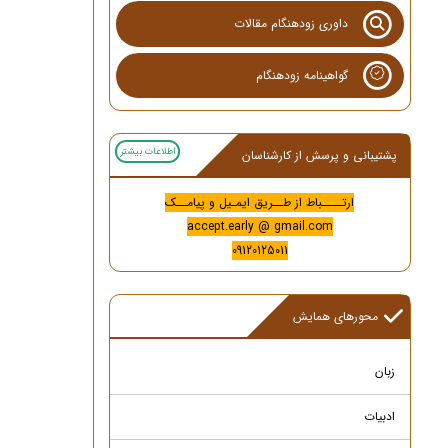
داوری زودهنگام مقالات
گواهینامه زودهنگام
اطلاعات بیشتر
پشتیبانی و پرسش از کارشناسان
ارتــــباط از طــریق ایمـیل و پیامــک
accept.early @ gmail.com
09120125011
محورهای همایش
زبان
ادبیات