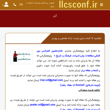
کنفرانس بین المللی زبان،ادبیات، فرهنگ و 
EN
تاریخ
اطلاعیه 12 -آماده سازی فرمت ارائه شفاهی و پوستر
به اطلاع کلیه پژوهشگران محترم
شانزدهمین کنفرانس بین
المللی مطالعات زبان،ادبیات، فرهنگ و تاریخ »
پژوهشگرانی که
مقاله آن ها پذیرش شده و ثبت نام قطعی نموده اند، می توانند
مقاله خود را طبق فرمت پاورپوینت آماده کرده جهت داوری
و
انتخاب مقاله برتر
ارسال نمایند.
پژوهشگرانی که مقاله آنها به صورت سخنرانی پذیرش شده است می توانند از طریق فرمت
زیر مقاله خود را آماده کنند و به ایمیل
Oral.cnf@gmail.com
ارسال نمایند.
(توجه نام فایل: llcsconf کد مقاله باشد)
دانلود فرمت سخنرانی
پژوهشگرانی که مقاله آنها به صورت پوستر پذیرش شده است می توانند از طریق فرمت زیر
مقاله خود را جهت ارائه آماده کنند و به ایمیل
poster.cnf@gmail.com
ارسال نمایند.
(توجه نام فایل: llcsconf کد مقاله باشد)