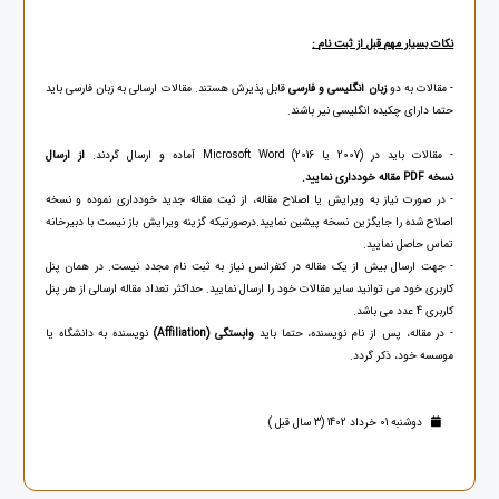
نکات بسیار مهم قبل از ثبت نام :
- مقالات به دو
زبان انگلیسی و فارسی
قابل پذیرش هستند. مقالات ارسالی به زبان فارسی باید
حتما دارای چکیده انگلیسی نیر باشند.
- مقالات باید در (2007 یا 2016) Microsoft Word آماده و ارسال گردند.
از ارسال
نسخه PDF مقاله خودداری نمایید.
- در صورت نیاز به ویرایش یا اصلاح مقاله، از ثبت مقاله جدید خودداری نموده و نسخه
اصلاح شده را جایگزین نسخه پیشین نمایید.درصورتیکه گزینه ویرایش باز نیست با دبیرخانه
تماس حاصل نمایید.
- جهت ارسال بیش از یک مقاله در کنفرانس نیاز به ثبت نام مجدد نیست. در همان پنل
کاربری خود می توانید سایر مقالات خود را ارسال نمایید. حداکثر تعداد مقاله ارسالی از هر پنل
کاربری 4 عدد می باشد.
- در مقاله، پس از نام نویسنده، حتما باید
وابستگی (Affiliation)
نویسنده به دانشگاه یا
موسسه خود، ذکر گردد.
دوشنبه 01 خرداد 1402 (3 سال قبل )