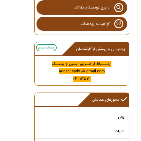
داوری زودهنگام مقالات
گواهینامه زودهنگام
اطلاعات بیشتر
پشتیبانی و پرسش از کارشناسان
ارتــــباط از طــریق ایمـیل و پیامــک
accept.early @ gmail.com
09120125011
محورهای همایش
زبان
ادبیات