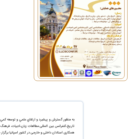
به منظور گسترش و پيشبرد و ارتقاي علمي و توسعه کمي 
تاریخ،کنفرانس بین المللی مطالعات زبان،ادبیات، فرهن
همکاری استادان داخلی و خارجی در کشور اسپانیا برگزار 