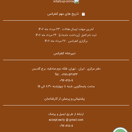
تاریخ های مهم کنفرانس
آخرین مهلت ارسال مقالات : 23 مرداد ماه 1402
ثبت نام کامل (پرداخت خدمات) : 24
مرداد ماه 1402
برگزاری کنفرانس : 27 مرداد ماه 1402
دبیرخانه کنفرانس
دفتر مرکزی : ایران : تهران، فلکه دوم صادقیه، برج گلدیس
Tel : 02171053833
09120125011
ساعت پاسخگویی :شنبه تا چهارشنبه 8:30 الی 15
پشتیبانی و پرسش از کارشناسان
ارتباط از طریق ایمیل و پیامک
accept.early @ gmail.com
09120125011