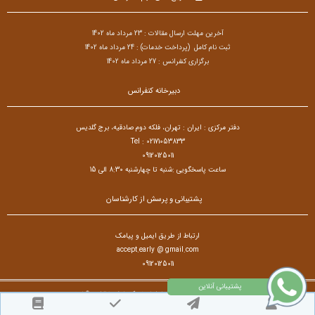
آخرین مهلت ارسال مقالات : 23 مرداد ماه 1402
ثبت نام کامل (پرداخت خدمات) : 24
مرداد ماه 1402
برگزاری کنفرانس : 27 مرداد ماه 1402
دبیرخانه کنفرانس
دفتر مرکزی : ایران : تهران، فلکه دوم صادقیه، برج گلدیس
Tel : 02171053833
09120125011
ساعت پاسخگویی :شنبه تا چهارشنبه 8:30 الی 15
پشتیبانی و پرسش از کارشناسان
ارتباط از طریق ایمیل و پیامک
accept.early @ gmail.com
09120125011
تمام حقوق مادی و معنوی برای کنفرانس بین المللی زبان،ادبیات، فرهنگ و تاریخ محفوظ است. © ۱۴۰۵
طراح سایت :
آسان همایش
© ۱۴۰۵ - 1392 نسخه 8.86